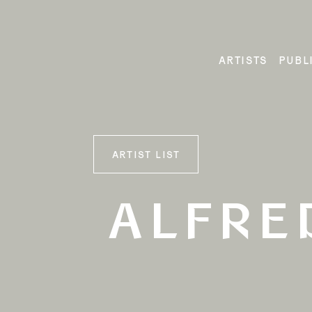
Skip
to
content
ARTISTS
PUBL
ARTIST LIST
ALFRE