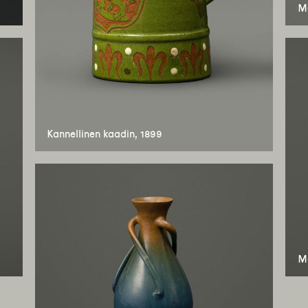
Ma
Kannellinen kaadin, 1899
Ma