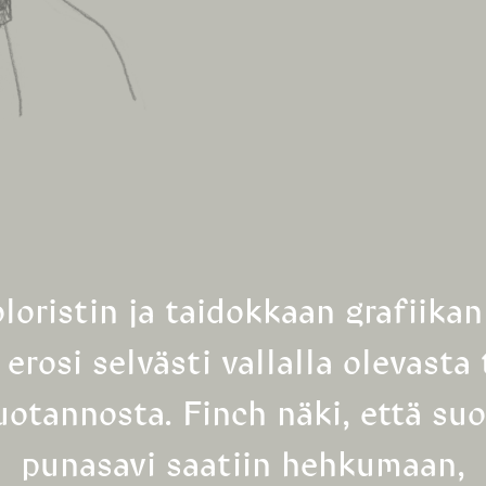
loristin ja taidokkaan grafiikan 
 erosi selvästi vallalla olevasta 
tuotannosta. Finch näki, että su
punasavi saatiin hehkumaan,