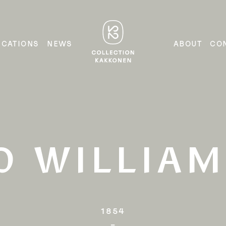
Masters of
COLLECTION
ICATIONS
NEWS
ABOUT
CO
KAKKONEN
Glass and
Ceramics
D WILLIAM
1854

–
