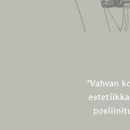
”Vahvan ko
estetiikka
posliini