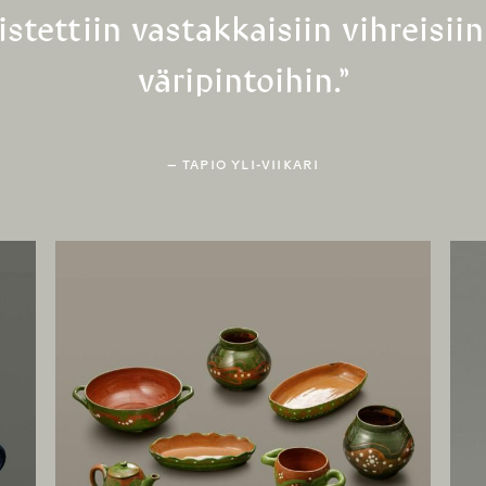
stettiin vastakkaisiin vihreisiin 
väripintoihin.”
TAPIO YLI-VIIKARI