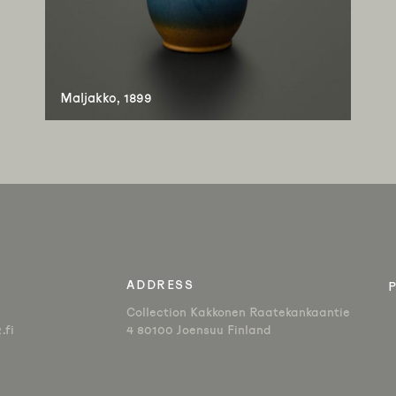
Maljakko, 1899
ADDRESS
Collection Kakkonen Raatekankaantie
.fi
4 80100 Joensuu Finland