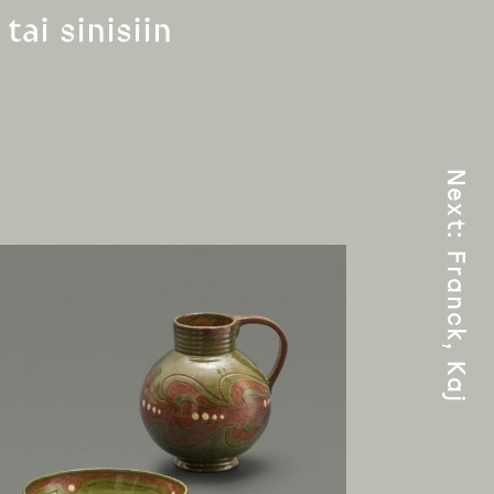
tai sinisiin
Next
:
Franck, Kaj