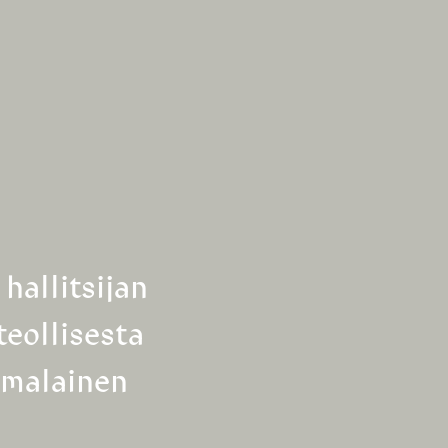
hallitsijan
teollisesta
omalainen