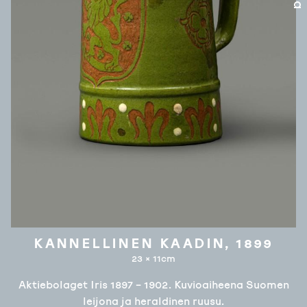
KANNELLINEN KAADIN, 1899
23 × 11cm
Aktiebolaget Iris 1897 – 1902. Kuvioaiheena Suomen
leijona ja heraldinen ruusu.