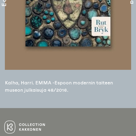
Kalha, Harri. EMMA -Espoon modernin taiteen
museon julkaisuja 48/2016.
ARTIKKELIEN
SELAUS