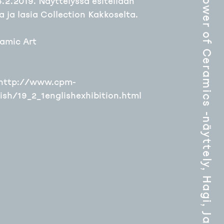
Power of Ceramics -näyttely, Hagi, Japani
4.2.2019. Näyttelyssä esitellään
 ja lasia Collection Kakkoselta.
amic Art
: http://www.cpm-
ish/19_2_1englishexhibition.html