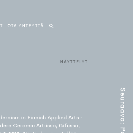
T
OTA YHTEYTTÄ
HAKU
NÄYTTELYT
Seuraava
ernism in Finnish Applied Arts -
ern Ceramic Art:issa, Gifussa,
: