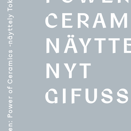
Power of Ceramics -näyttely Tokion Megurossa
CERAMI
NÄYTT
NYT
GIFUS
: