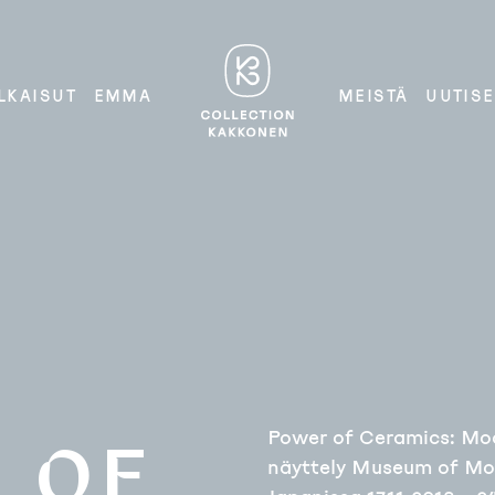
Lasin ja
COLLECTION
LKAISUT
EMMA
MEISTÄ
UUTISE
KAKKONEN
keramiikan
mestarit
Power of Ceramics: Mod
 OF
näyttely Museum of Mod