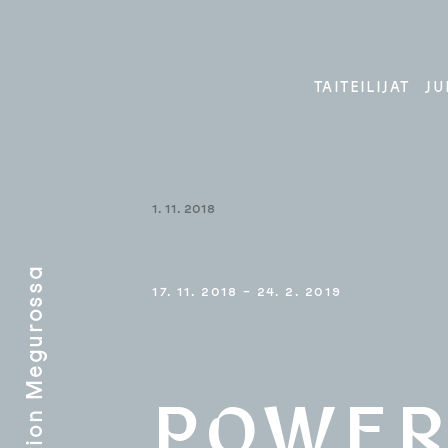
Skip
to
content
TAITEILIJAT
JU
1. 11. 2018
17. 11. 2018 – 24. 2. 2019
POWER