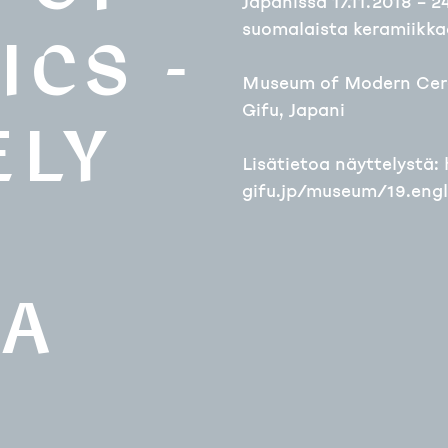
Japanissa 17.11.2018 – 2
suomalaista keramiikkaa
CS -
Museum of Modern Cer
Gifu, Japani
ELY
Lisätietoa näyttelystä
gifu.jp/museum/19.engl
SA