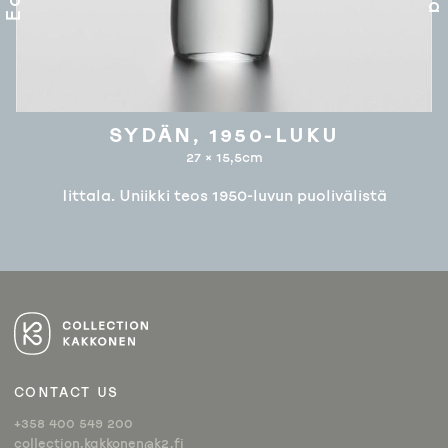
SYDÄN, 1950-LUKU
27 × 15,5cm
Iittala. Uniikki teos 1950-luvun puolivälistä
ARTIKKELIEN
SELAUS
CONTACT US
+358 400 549 200
collection.kakkonen@k2.fi