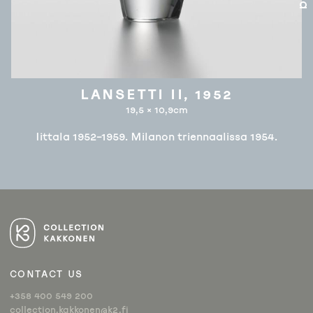
LANSETTI II, 1952
19,5 × 10,9cm
Iittala 1952–1959. Milanon triennaalissa 1954.
ARTIKKELIEN
SELAUS
CONTACT US
+358 400 549 200
collection.kakkonen@k2.fi