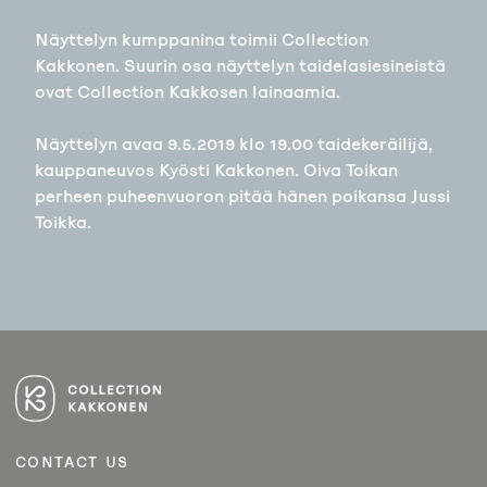
Näyttelyn kumppanina toimii Collection
Kakkonen. Suurin osa näyttelyn taidelasiesineistä
ovat Collection Kakkosen lainaamia.
Näyttelyn avaa 9.5.2019 klo 19.00 taidekeräilijä,
kauppaneuvos Kyösti Kakkonen. Oiva Toikan
perheen puheenvuoron pitää hänen poikansa Jussi
Toikka.
ARTIKKELIEN
SELAUS
CONTACT US