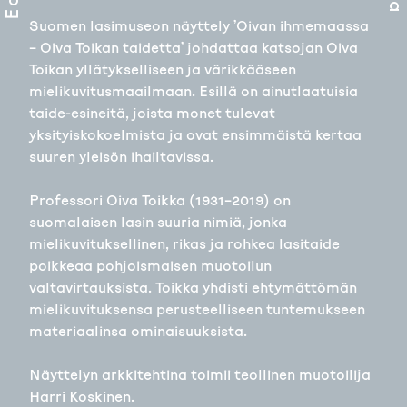
Suomen lasimuseon näyttely ’Oivan ihmemaassa
– Oiva Toikan taidetta’ johdattaa katsojan Oiva
Toikan yllätykselliseen ja värikkääseen
mielikuvitusmaailmaan. Esillä on ainutlaatuisia
taide-esineitä, joista monet tulevat
yksityiskokoelmista ja ovat ensimmäistä kertaa
suuren yleisön ihailtavissa.
Professori Oiva Toikka (1931–2019) on
suomalaisen lasin suuria nimiä, jonka
mielikuvituksellinen, rikas ja rohkea lasitaide
poikkeaa pohjoismaisen muotoilun
valtavirtauksista. Toikka yhdisti ehtymättömän
mielikuvituksensa perusteelliseen tuntemukseen
materiaalinsa ominaisuuksista.
Näyttelyn arkkitehtina toimii teollinen muotoilija
Harri Koskinen.