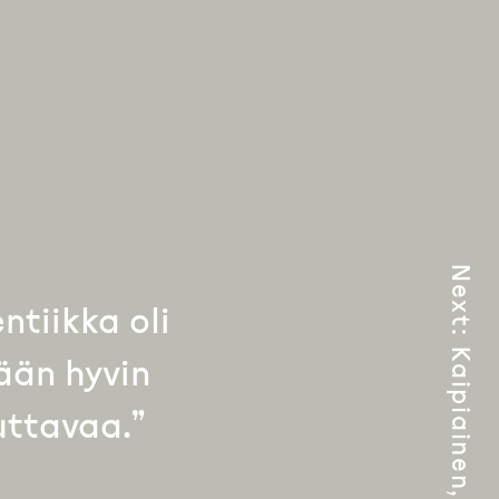
Next
tiikka oli
:
Kaipiainen, Birger
ään hyvin
uttavaa.”