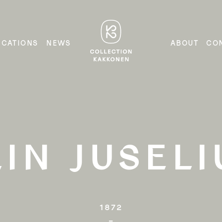
Masters of
COLLECTION
ICATIONS
NEWS
ABOUT
CO
KAKKONEN
Glass and
Ceramics
LIN JUSELI
1872

–
