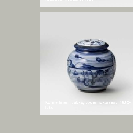
Kannellinen ruukku, todennäköisesti 1920-
luku