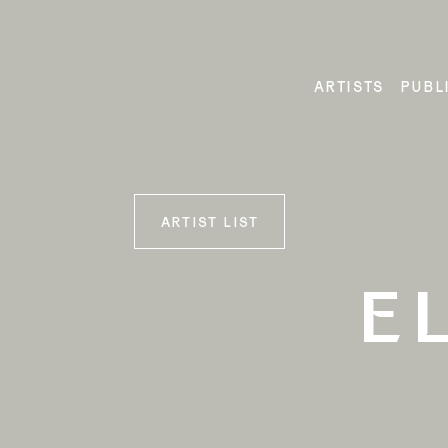
Skip
to
content
ARTISTS
PUBL
ARTIST LIST
E