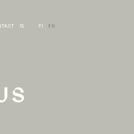
NTACT
FI
EN
SEARCH
US