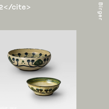
22</cite>
ljat, 1912