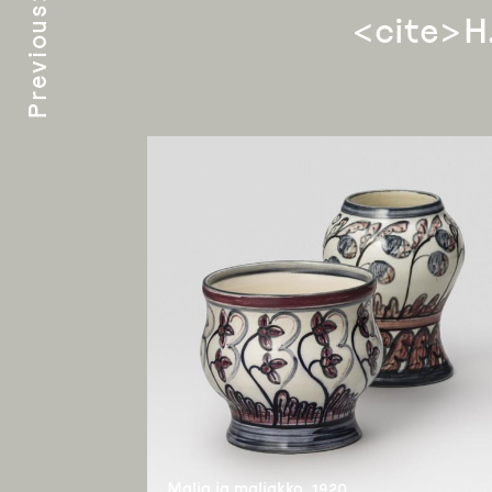
Previous
<cite>H.
Malja ja maljakko, 1920