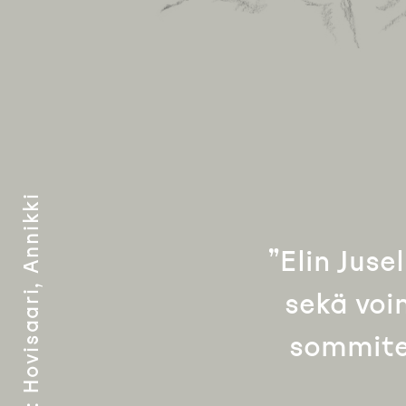
Hovisaari, Annikki
”Elin Jus
sekä voi
sommitel
: