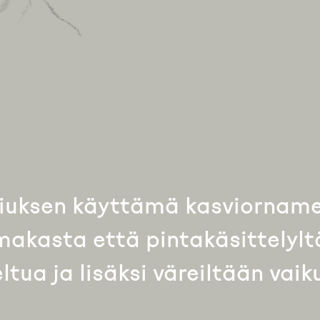
eliuksen käyttämä kasviornamen
makasta että pintakäsittelylt
tua ja lisäksi väreiltään vaik