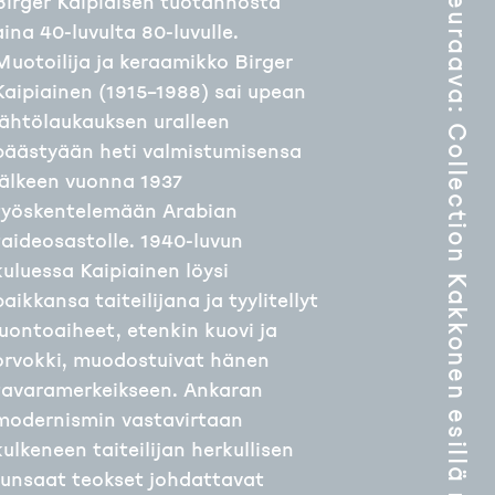
Seuraava
Birger Kaipiaisen tuotannosta
aina 40-luvulta 80-luvulle.
Muotoilija ja keraamikko Birger
Kaipiainen (1915–1988) sai upean
:
lähtölaukauksen uralleen
Collection Kakkonen esillä myös Instagramissa
päästyään heti valmistumisensa
jälkeen vuonna 1937
työskentelemään Arabian
taideosastolle. 1940-luvun
kuluessa Kaipiainen löysi
paikkansa taiteilijana ja tyylitellyt
luontoaiheet, etenkin kuovi ja
orvokki, muodostuivat hänen
tavaramerkeikseen. Ankaran
modernismin vastavirtaan
kulkeneen taiteilijan herkullisen
runsaat teokset johdattavat