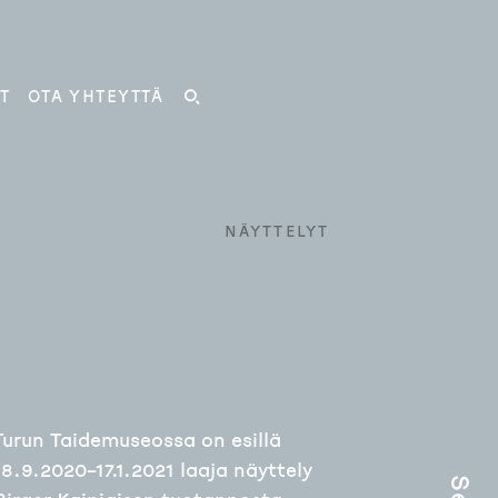
T
OTA YHTEYTTÄ
HAKU
NÄYTTELYT
Turun Taidemuseossa on esillä
18.9.2020–17.1.2021 laaja näyttely