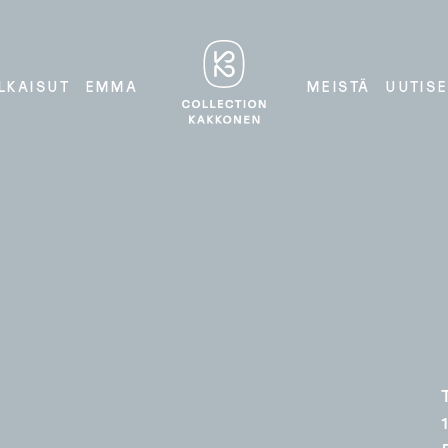
Lasin ja
COLLECTION
LKAISUT
EMMA
MEISTÄ
UUTISE
KAKKONEN
keramiikan
mestarit
R