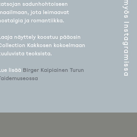
katsojan sadunhohtoiseen
maailmaan, jota leimaavat
nostalgia ja romantiikka.
Laaja näyttely koostuu pääosin
Collection Kakkosen kokoelmaan
kuuluvista teoksista.
Lue lisää
Birger Kaipiainen Turun
Taidemuseossa