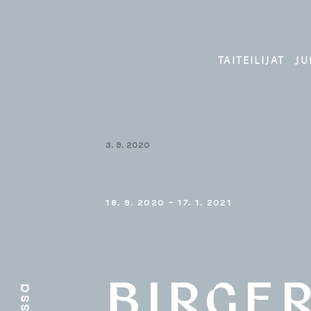
Skip
to
content
TAITEILIJAT
JU
3. 9. 2020
18. 9. 2020 – 17. 1. 2021
BIRGE