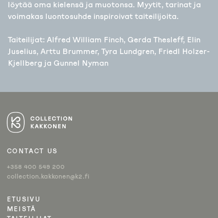
löytää oma kielensä ja muotonsa. Myytit, tarinat ja
voimakas luontosuhde inspiroivat taiteilijoita.
Taiteilijat: Alfred William Finch, Gerda Thesleff, Elin
Juselius, Arttu Brummer, Tyra Lundgren, Friedl Holzer-
Kjellberg ja Gunnel Nyman
ARTIKKELIEN
SELAUS
CONTACT US
+358 400 549 200
collection.kakkonen@k2.fi
ETUSIVU
MEISTÄ