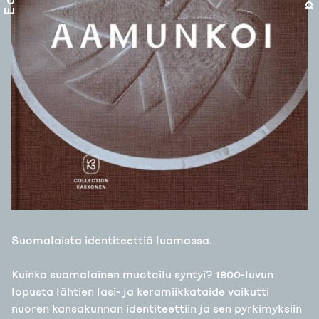
Suomalaista identiteettiä luomassa.
Kuinka suomalainen muotoilu syntyi? 1800-luvun
lopusta lähtien lasi- ja keramiikkataide vaikutti
nuoren kansakunnan identiteettiin ja sen pyrkimyksiin