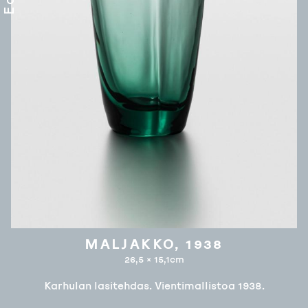
MALJAKKO, 1938
26,5 × 15,1cm
Karhulan lasitehdas. Vientimallistoa 1938.