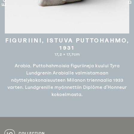
FIGURIINI, ISTUVA PUTTOHAHMO,
1931
17,2 × 17,7cm
Arabia. Puttohahmoisia figuriineja kuului Tyra
Lundgrenin Arabialle valmistamaan
näyttelykokonaisuuteen Milanon triennaalia 1933
varten. Lundgrenille myönnettiin Diplôme d’Honneur
kokoelmasta.
ARTIKKELIEN
SELAUS