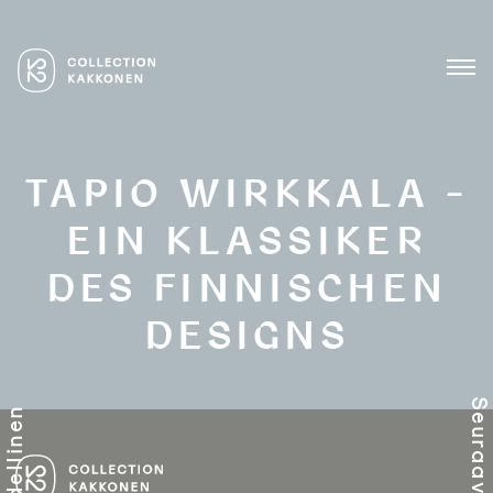
Skip
to
content
Lasin ja keramiikan
COLLECTION KAKKONEN
mestarit
MEN
TAPIO WIRKKALA –
EIN KLASSIKER
DES FINNISCHEN
DESIGNS
ARTIKKELIEN
Seuraav
Edellinen
SELAUS