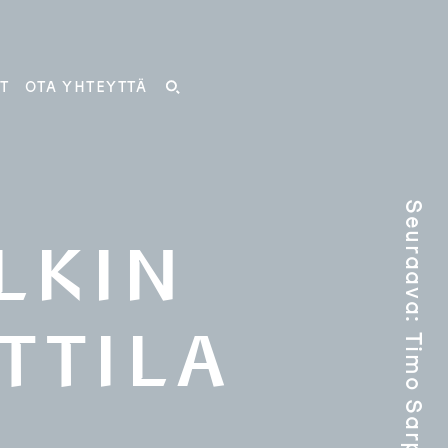
T
OTA YHTEYTTÄ
HAKU
Seuraava
LKIN
TTILA
: