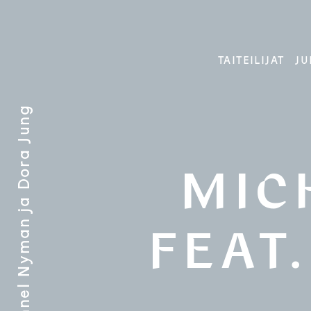
Skip
to
content
TAITEILIJAT
JU
Ilmiöiden kauneus – Gunnel Nyman ja Dora Jung
MIC
FEAT