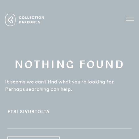
Skip
to
content
Lasin ja keramiikan
COLLECTION KAKKONEN
mestarit
MEN
NOTHING FOUND
It seems we can’t find what you’re looking for.
Perhaps searching can help.
ETSI SIVUSTOLTA