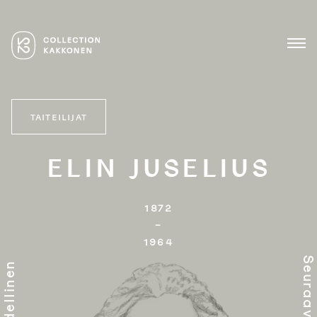
Skip
to
content
Lasin ja keramiikan
COLLECTION KAKKONEN
mestarit
MEN
TAITEILIJAT
ELIN JUSELIUS
1872

–

1964
Seuraav
Edellinen