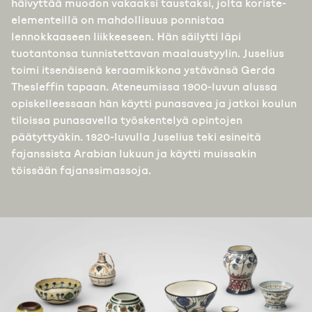
häivyttää muodon vakaaksi taustaksi, jolta koriste-
elementeillä on mahdollisuus ponnistaa
lennokkaaseen liikkeeseen. Hän säilytti läpi
tuotantonsa tunnistettavan maalaustyylin. Juselius
toimi itsenäisenä keraamikkona ystävänsä Gerda
Thesleffin tapaan. Ateneumissa 1900-luvun alussa
opiskelleessaan hän käytti punasavea ja jatkoi koulun
tiloissa punasavella työskentelyä opintojen
päätyttyäkin. 1920-luvulla Juselius teki esineitä
fajanssista Arabian lukuun ja käytti muissakin
töissään fajanssimassoja.