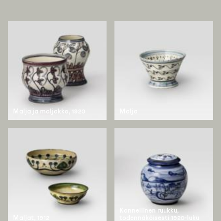
Malja ja maljakko, 1920
Malja
Kannellinen ruukku,
Maljat, 1912
todennäköisesti 1920-luku