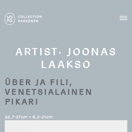
Skip
to
content
Lasin ja keramiikan
COLLECTION KAKKONEN
mestarit
MEN
ARTIST:
JOONAS
LAAKSO
ÜBER JA FILI,
VENETSIALAINEN
PIKARI
22,7-37cm × 8,2-21cm