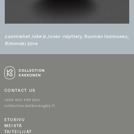
Lasimiehet Jake & Jones
-näyttely, Suomen lasimuseo,
Riihimäki 2014
CONTACT US
+358 400 549 200
collection.kakkonen@k2.fi
ETUSIVU
MEISTÄ
TAITEILIJAT