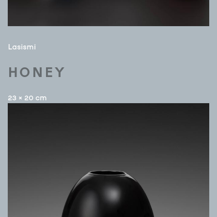
Lasismi
HONEY
23 × 20 cm